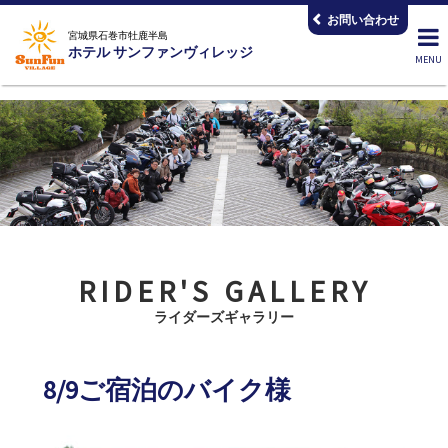
コ
お問い合わせ
ン
宮城県石巻市牡鹿半島
ホテル サンファンヴィレッジ
テ
ン
ツ
へ
ス
キ
ッ
プ
RIDER'S GALLERY
ライダーズギャラリー
8/9ご宿泊のバイク様
2026.08.10