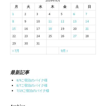
2016年8月
ビ
月
火
水
木
金
土
日
ゲ
1
2
3
4
5
6
7
ー
8
9
10
11
12
13
14
シ
15
16
17
18
19
20
21
22
23
24
25
26
27
28
ョ
29
30
31
ン
« 7月
9月 »
最新記事
8/9ご宿泊のバイク様
8/7ご宿泊のバイク様
7/19ご宿泊のバイク様