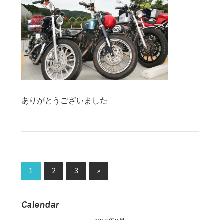
ありがとうございました
投
1
2
3
次
»
の
稿
記
Calendar
ナ
事