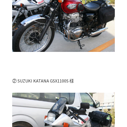
② SUZUKI KATANA GSX1100S 様