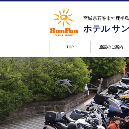
コ
ン
テ
宮城県石巻市牡鹿半
ン
ホテル サ
ツ
へ
ス
TOP
施設のご案内
キ
ッ
プ