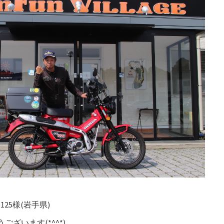
125様(岩手県)
ざいます(*^^*)