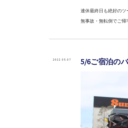
連休最終日も絶好のツー
無事故・無転倒でご帰
5/6ご宿泊の
2022.05.07