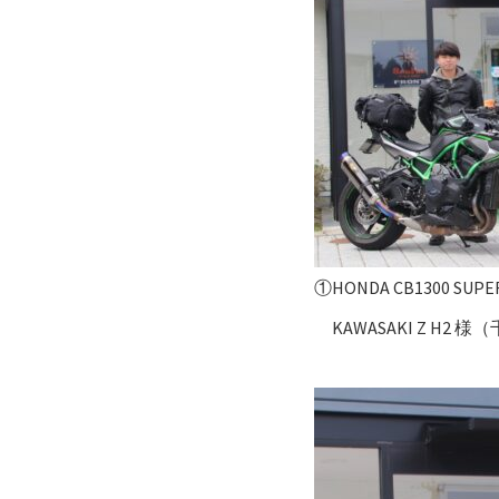
①HONDA CB1300 SUP
KAWASAKI Z H2 