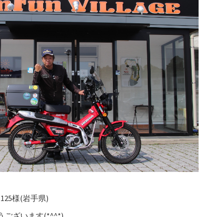
125様(岩手県)
ざいます(*^^*)