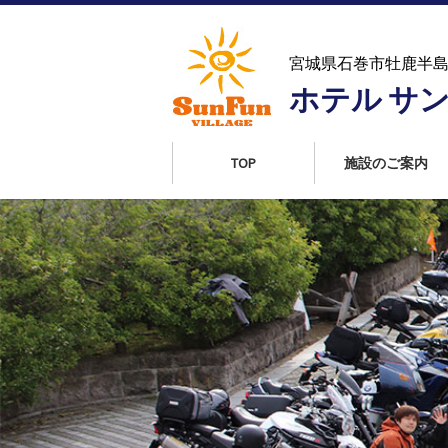
コ
ン
テ
宮城県石巻市牡鹿半
ン
ホテル サ
ツ
へ
ス
TOP
施設のご案内
キ
ッ
プ