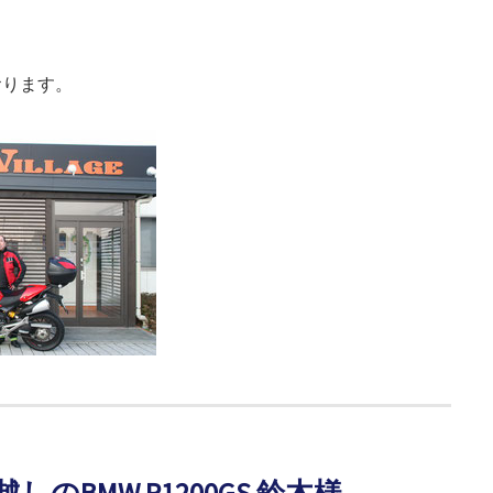
おります。
のBMW R1200GS 鈴木様