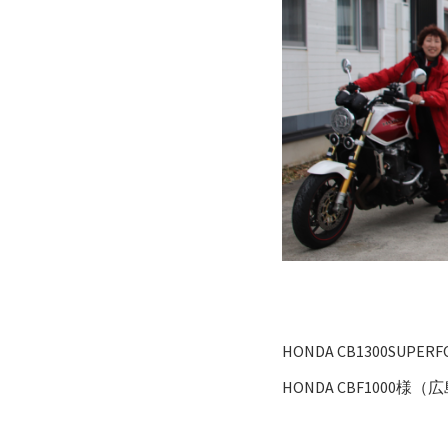
HONDA CB1300SUP
HONDA CBF1000様（