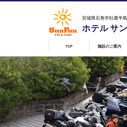
コ
ン
テ
宮城県石巻市牡鹿半
ン
ホテル サ
ツ
へ
ス
TOP
施設のご案内
キ
ッ
プ