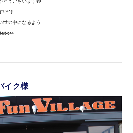
がとうございます😄
^^)!
い世の中になるよう
🏍👀
のバイク様