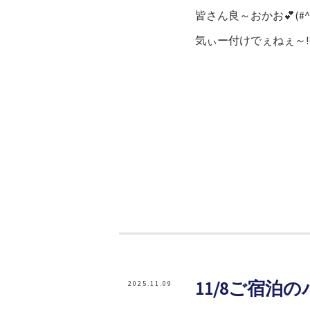
皆さん良～おかお💕(#^.
気ぃー付けでぇねぇ～!(^
11/8ご宿泊
2025.11.09