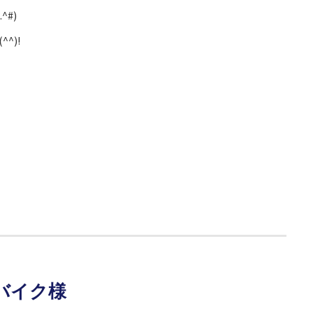
^#)
^)!
のバイク様