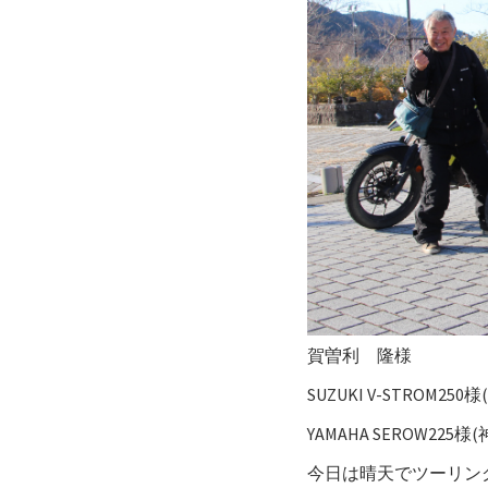
賀曽利 隆様
SUZUKI V-STROM250
YAMAHA SEROW225様
今日は晴天でツーリング日