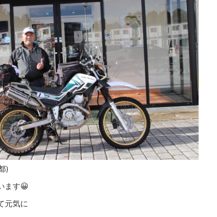
都)
ます😀
て元気に