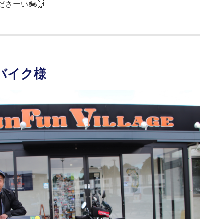
さーい🏍🙌
のバイク様