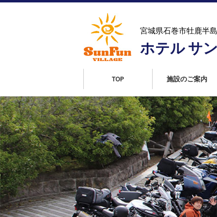
コ
ン
テ
宮城県石巻市牡鹿半
ン
ホテル サ
ツ
へ
ス
TOP
施設のご案内
キ
ッ
プ