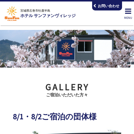
コ
お問い合わせ
ン
宮城県石巻市牡鹿半島
ホテル サンファンヴィレッジ
テ
ン
ツ
へ
ス
キ
ッ
プ
GALLERY
ご宿泊いただいた方々
8/1・8/2ご宿泊の団体様
2026.08.03