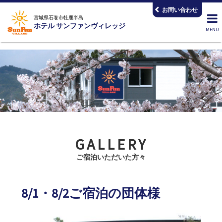
コ
お問い合わせ
ン
宮城県石巻市牡鹿半島
ホテル サンファンヴィレッジ
テ
ン
ツ
へ
ス
キ
ッ
プ
GALLERY
ご宿泊いただいた方々
8/1・8/2ご宿泊の団体様
2026.08.03