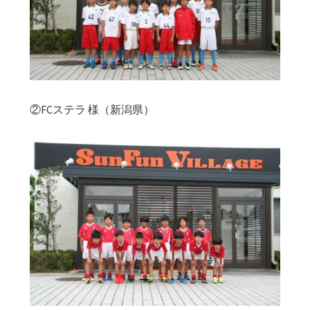
②FCステラ 様（新潟県）