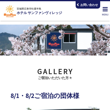
コ
お問い合わせ
ン
宮城県石巻市牡鹿半島
ホテル サンファンヴィレッジ
テ
ン
ツ
へ
ス
キ
ッ
プ
GALLERY
ご宿泊いただいた方々
8/1・8/2ご宿泊の団体様
2026.08.03