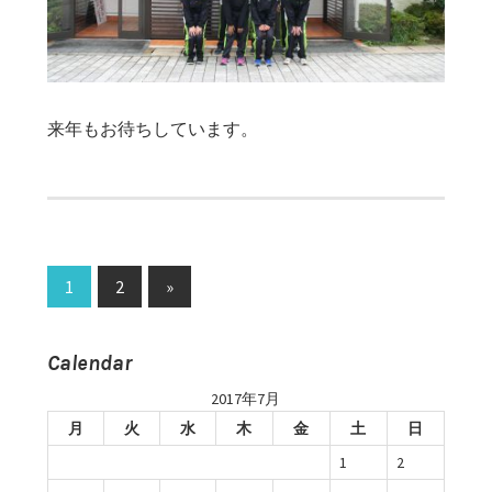
来年もお待ちしています。
投
1
2
次
»
の
稿
記
Calendar
ナ
事
2017年7月
ビ
月
火
水
木
金
土
日
ゲ
1
2