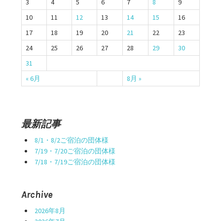
ー
3
4
5
6
7
8
9
シ
10
11
12
13
14
15
16
17
18
19
20
21
22
23
ョ
24
25
26
27
28
29
30
ン
31
« 6月
8月 »
最新記事
8/1・8/2ご宿泊の団体様
7/19・7/20ご宿泊の団体様
7/18・7/19ご宿泊の団体様
Archive
2026年8月