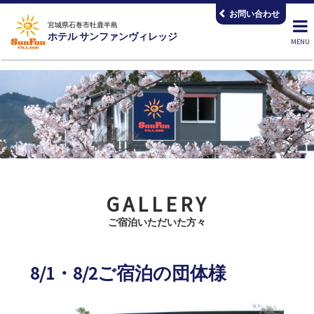
コ
お問い合わせ
ン
宮城県石巻市牡鹿半島
ホテル サンファンヴィレッジ
テ
ン
ツ
へ
ス
キ
ッ
プ
GALLERY
ご宿泊いただいた方々
8/1・8/2ご宿泊の団体様
2026.08.03