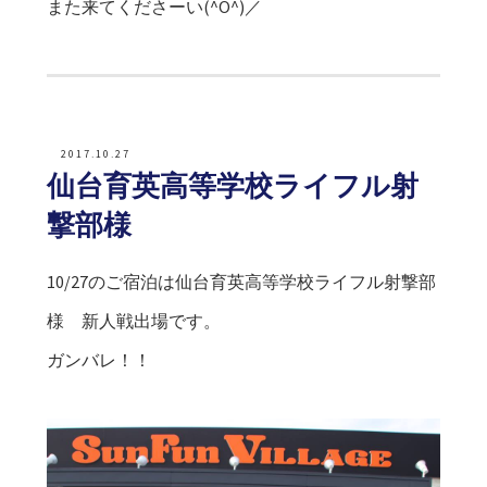
また来てくださーい(^O^)／
2017.10.27
仙台育英高等学校ライフル射
撃部様
10/27のご宿泊は仙台育英高等学校ライフル射撃部
様 新人戦出場です。
ガンバレ！！