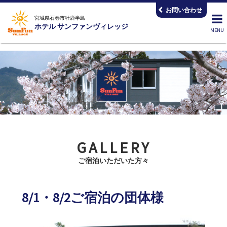
コ
お問い合わせ
ン
宮城県石巻市牡鹿半島
ホテル サンファンヴィレッジ
テ
ン
ツ
へ
ス
キ
ッ
プ
GALLERY
ご宿泊いただいた方々
8/1・8/2ご宿泊の団体様
2026.08.03